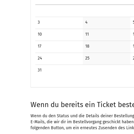
Kalender
Keine
Keine
3
4
Veranstaltungen
Veranstaltungen
Keine
Keine
10
11
Veranstaltungen
Veranstaltungen
Keine
Keine
17
18
Veranstaltungen
Veranstaltungen
Keine
Keine
24
25
Veranstaltungen
Veranstaltungen
Keine
31
Veranstaltungen
Wenn du bereits ein Ticket beste
Wenn du den Status und die Details deiner Bestellung 
E-Mails, die wir dir im Bestellvorgang geschickt haben
folgenden Button, um ein erneutes Zusenden des Link