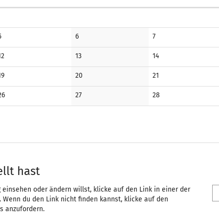
Keine
Keine
Keine
5
6
7
Veranstaltungen
Veranstaltungen
Veranstaltungen
Keine
Keine
Keine
12
13
14
Veranstaltungen
Veranstaltungen
Veranstaltungen
Keine
Keine
Keine
19
20
21
Veranstaltungen
Veranstaltungen
Veranstaltungen
Keine
Keine
Keine
26
27
28
Veranstaltungen
Veranstaltungen
Veranstaltungen
llt hast
einsehen oder ändern willst, klicke auf den Link in einer der
. Wenn du den Link nicht finden kannst, klicke auf den
s anzufordern.