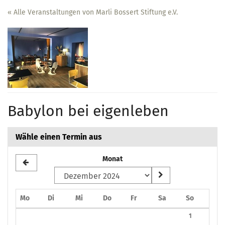
Zum
« Alle Veranstaltungen von Marli Bossert Stiftung e.V.
Haupt-
Inhalt
springen
Babylon bei eigenleben
Wähle einen Termin aus
Monat
Montag
Dienstag
Mittwoch
Donnerstag
Freitag
Samstag
Sonntag
Mo
Di
Mi
Do
Fr
Sa
So
Kalender
1