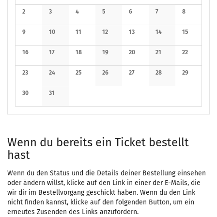
Keine Verans
2
3
4
5
6
7
8
Keine Veranstaltungen
Keine Veranstaltungen
Keine Veranstaltungen
Keine Veranstaltungen
Keine Veranstaltungen
Keine Veranstaltunge
Keine Verans
9
10
11
12
13
14
15
Keine Veranstaltungen
Keine Veranstaltungen
Keine Veranstaltungen
Keine Veranstaltungen
Keine Veranstaltungen
Keine Veranstaltunge
Keine Verans
16
17
18
19
20
21
22
Keine Veranstaltungen
Keine Veranstaltungen
Keine Veranstaltungen
Keine Veranstaltungen
Keine Veranstaltungen
Keine Veranstaltunge
Keine Verans
23
24
25
26
27
28
29
Keine Veranstaltungen
Keine Veranstaltungen
Keine Veranstaltungen
Keine Veranstaltungen
Keine Veranstaltungen
Keine Veranstaltunge
Keine Verans
30
31
Keine Veranstaltungen
Keine Veranstaltungen
Wenn du bereits ein Ticket bestellt
hast
Wenn du den Status und die Details deiner Bestellung einsehen
oder ändern willst, klicke auf den Link in einer der E-Mails, die
wir dir im Bestellvorgang geschickt haben. Wenn du den Link
nicht finden kannst, klicke auf den folgenden Button, um ein
erneutes Zusenden des Links anzufordern.