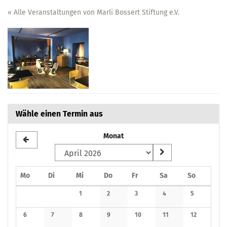
Zum
« Alle Veranstaltungen von Marli Bossert Stiftung e.V.
Haupt-
Inhalt
springen
Wähle einen Termin aus
Monat
Montag
Dienstag
Mittwoch
Donnerstag
Freitag
Samstag
Sonntag
Mo
Di
Mi
Do
Fr
Sa
So
Kalender
1
2
3
4
5
Keine Veranstaltungen
Keine Veranstaltungen
Keine Veranstaltungen
Keine Veranstaltunge
Keine Verans
6
7
8
9
10
11
12