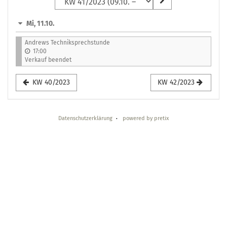
zur
Anzeige
Mi, 11.10.
auswählen
Andrews Techniksprechstunde
17:00
Verkauf beendet
KW 40/2023
KW 42/2023
Datenschutzerklärung
powered by pretix