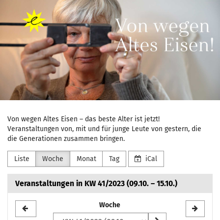
Marli
Zum
Haupt-
Bossert
Inhalt
springen
Stiftung
e.V.
Von wegen Altes Eisen – das beste Alter ist jetzt!
Veranstaltungen von, mit und für junge Leute von gestern, die
die Generationen zusammen bringen.
Liste
Woche
Monat
Tag
iCal
Veranstaltungen in KW 41/2023 (09.10. – 15.10.)
Woche
Woche