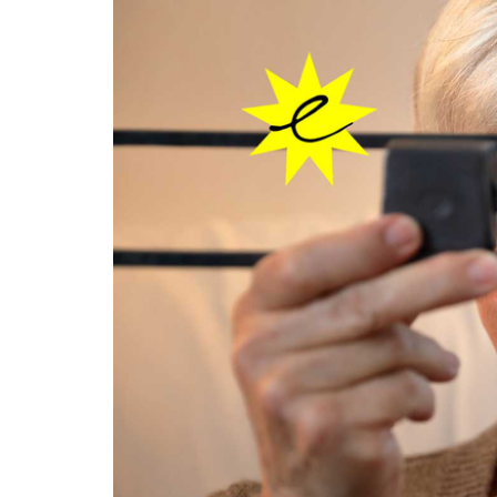
Marli
Zum
Haupt-
Bossert
Inhalt
springen
Stiftung
e.V.