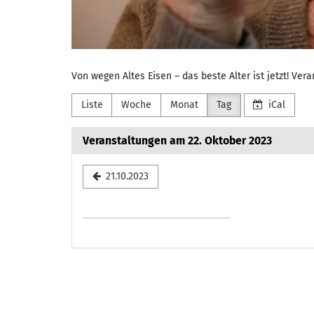
Von wegen Altes Eisen – das beste Alter ist jetzt! Ve
Liste
Woche
Monat
Tag
iCal
Veranstaltungen am 22. Oktober 2023
Datum
21.10.2023
zur
Anzeige
auswählen