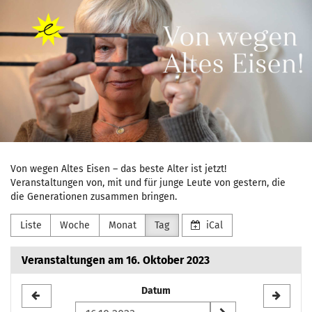
Marli
Zum
Haupt-
Bossert
Inhalt
springen
Stiftung
e.V.
Von wegen Altes Eisen – das beste Alter ist jetzt!
Veranstaltungen von, mit und für junge Leute von gestern, die
die Generationen zusammen bringen.
Liste
Woche
Monat
Tag
iCal
Veranstaltungen am 16. Oktober 2023
Datum
Datum