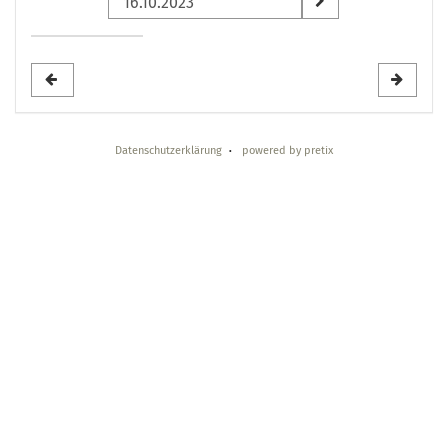
zur
Anzeige
auswählen
Datenschutzerklärung
powered by pretix